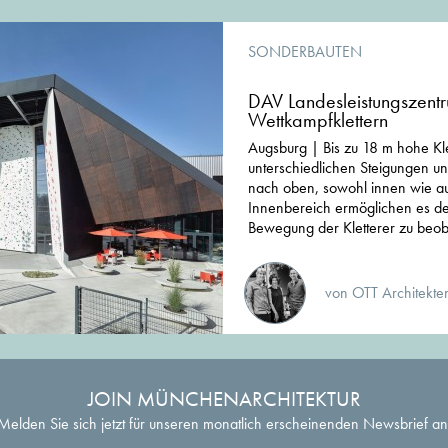
SONDERBAUTEN
DAV Landesleistungszentr
Wettkampfklettern
Augsburg | Bis zu 18 m hohe Kle
unterschiedlichen Steigungen u
nach oben, sowohl innen wie a
Innenbereich ermöglichen es d
Bewegung der Kletterer zu beob
von OTT Architekte
JOIN MÜNCHENARCHITEKTUR
Melden Sie sich jetzt für unseren monatlich erscheinenden Newsbrief an