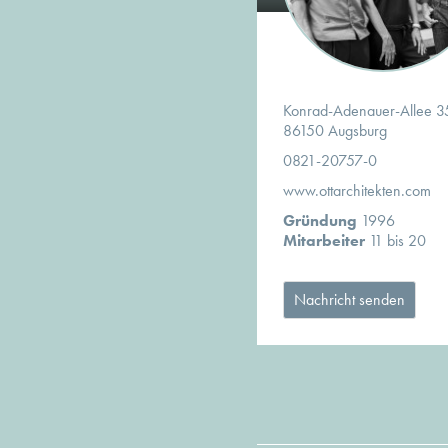
Konrad-Adenauer-Allee 3
86150 Augsburg
0821-20757-0
www.ottarchitekten.com
Gründung
1996
Mitarbeiter
11 bis 20
Nachricht senden