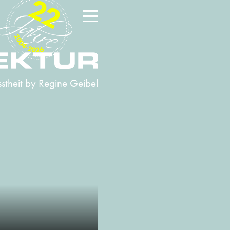
22
2004-2026
stheit
by Regine Geibel