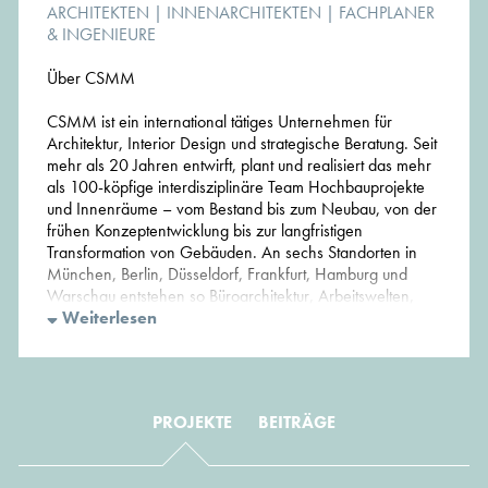
ARCHITEKTEN
|
INNENARCHITEKTEN
|
FACHPLANER
& INGENIEURE
Über CSMM
CSMM ist ein international tätiges Unternehmen für
Architektur, Interior Design und strategische Beratung. Seit
mehr als 20 Jahren entwirft, plant und realisiert das mehr
als 100-köpfige interdisziplinäre Team Hochbauprojekte
und Innenräume – vom Bestand bis zum Neubau, von der
frühen Konzeptentwicklung bis zur langfristigen
Transformation von Gebäuden. An sechs Standorten in
München, Berlin, Düsseldorf, Frankfurt, Hamburg und
Warschau entstehen so Büroarchitektur, Arbeitswelten,
Hospitality, Light Industrial, Labore und studentisches
Weiterlesen
Wohnen.
Architektonische, gestalterische und strategische
Beratungskompetenz verbinden sich bei CSMM von
PROJEKTE
BEITRÄGE
Anfang an - ob Workplace-Konzept, Change-
Management oder Gebäudeentwicklung. Gestaltung,
Nachhaltigkeit und Strategie zusammenzudenken ist nicht