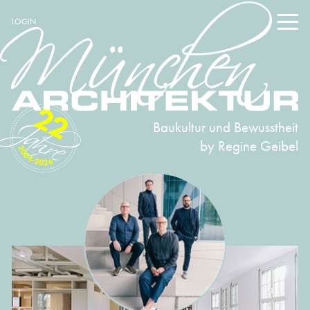
LOGIN
22
Baukultur und Bewusstheit
by Regine Geibel
2004-2026