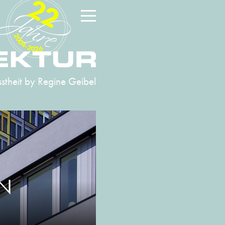
22
2004-2026
stheit
by Regine Geibel
ON