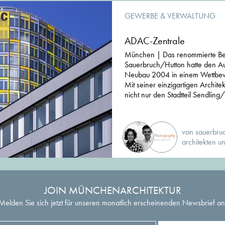
GEWERBE & VERWALTUNG
ADAC-Zentrale
München | Das renommierte Berl
Sauerbruch/Hutton hatte den A
Neubau 2004 in einem Wettbewe
Mit seiner einzigartigen Archit
nicht nur den Stadtteil Sendling
von sauerbruc
architekten u
JOIN MÜNCHENARCHITEKTUR
Melden Sie sich jetzt für unseren monatlich erscheinenden Newsbrief an