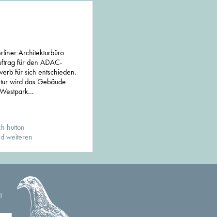
iner Architekturbüro
uftrag für den ADAC-
rb für sich entschieden.
ektur wird das Gebäude
/Westpark...
h hutton
nd weiteren
!