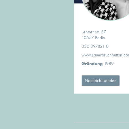
Lehrter str. 57
10557 Berlin
030 397821-0
www.sauerbruchhutton.co
Gründung
1989
Nachricht senden