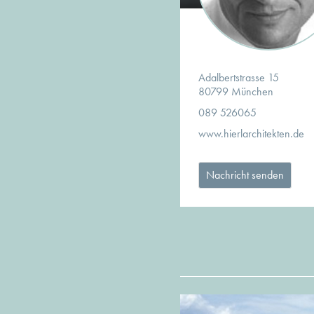
Adalbertstrasse 15
80799 München
089 526065
www.hierlarchitekten.de
Nachricht senden