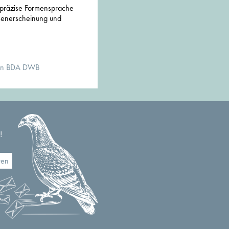
e präzise Formensprache
ßenerscheinung und
kten BDA DWB
!