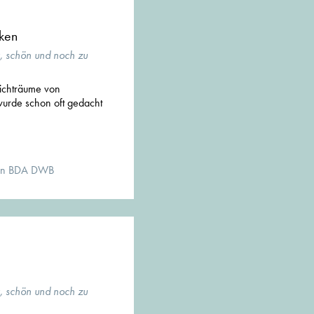
cken
g, schön und noch zu
ichträume von
urde schon oft gedacht
kten BDA DWB
g, schön und noch zu