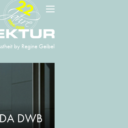
22
2004-2026
stheit
by Regine Geibel
 BDA DWB