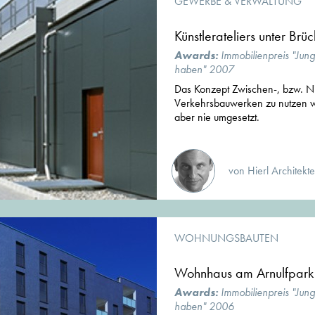
GEWERBE & VERWALTUNG
Künstlerateliers unter Brü
Awards:
Immobilienpreis "Jun
haben" 2007
Das Konzept Zwischen-, bzw. N
Verkehrsbauwerken zu nutzen w
aber nie umgesetzt.
von Hierl Archite
WOHNUNGSBAUTEN
Wohnhaus am Arnulfpark
Awards:
Immobilienpreis "Jun
haben" 2006