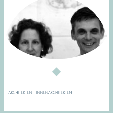
sauerbruch hutton architekten
ARCHITEKTEN
|
INNENARCHITEKTEN
Wir freuen uns auf Ihre Anfrage.