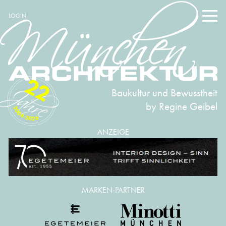
LOGIN
22
Baukultur und Bewusstheit
by Regine Geibel
2004-2026
ANZEIGE