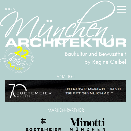
LOGIN
22
Baukultur und Bewusstheit
by Regine Geibel
2004-2026
ANZEIGE