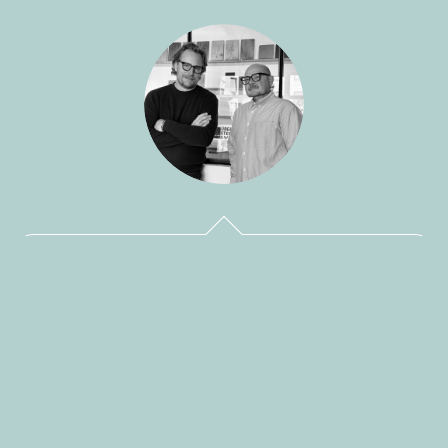
BAND Architektur GmbH
ARCHITEKTEN
|
INNENARCHITEKTEN
Haltung/ Prolog Am Anfang steht der Dialog. Wir tauchen
ein in die Geschichte eines Ortes, spüren seinen Rhythmus,
seine Stärken und verborgenen Möglichkeiten. Für uns ist
Bauen mehr als die Errichtung von Gebäuden. Es ist die...