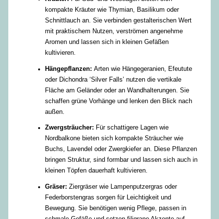
kompakte Kräuter wie Thymian, Basilikum oder
Schnittlauch an. Sie verbinden gestalterischen Wert
mit praktischem Nutzen, verströmen angenehme
Aromen und lassen sich in kleinen Gefäßen
kultivieren.
Hängepflanzen:
Arten wie Hängegeranien, Efeutute
oder Dichondra ‘Silver Falls’ nutzen die vertikale
Fläche am Geländer oder an Wandhalterungen. Sie
schaffen grüne Vorhänge und lenken den Blick nach
außen.
Zwergsträucher:
Für schattigere Lagen wie
Nordbalkone bieten sich kompakte Sträucher wie
Buchs, Lavendel oder Zwergkiefer an. Diese Pflanzen
bringen Struktur, sind formbar und lassen sich auch in
kleinen Töpfen dauerhaft kultivieren.
Gräser:
Ziergräser wie Lampenputzergras oder
Federborstengras sorgen für Leichtigkeit und
Bewegung. Sie benötigen wenig Pflege, passen in
schmale Gefäße und setzen filigrane Akzente auf