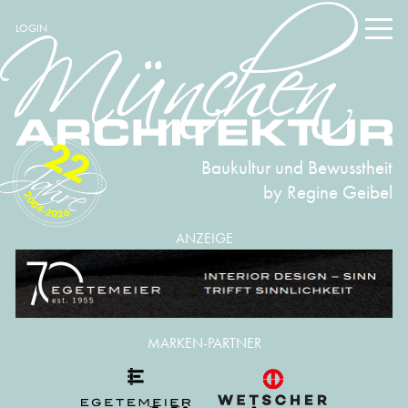
LOGIN
22
Baukultur und Bewusstheit
by Regine Geibel
2004-2026
ANZEIGE