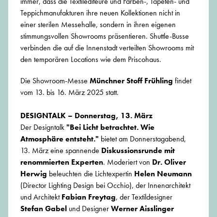
immer, dass die Textilediteure und Farben-, Tapeten- und
Teppichmanufakturen ihre neuen Kollektionen nicht in
einer sterilen Messehalle, sondern in ihren eigenen
stimmungsvollen Showrooms präsentieren. Shuttle-Busse
verbinden die auf die Innenstadt verteilten Showrooms mit
den temporären Locations wie dem Priscohaus.
Die Showroom-Messe
Münchner Stoff Frühling
findet
vom 13. bis 16. März 2025 statt.
DESIGNTALK – Donnerstag, 13. März
Der Designtalk
"Bei Licht betrachtet. Wie
Atmosphäre entsteht."
bietet am Donnerstagabend,
13. März eine spannende
Diskussionsrunde mit
renommierten Experten
. Moderiert von
Dr. Oliver
Herwig
beleuchten die Lichtexpertin
Helen Neumann
(Director Lighting Design bei Occhio), der Innenarchitekt
und Architekt
Fabian Freytag
, der Textildesigner
Stefan Gabel
und Designer
Werner Aisslinger