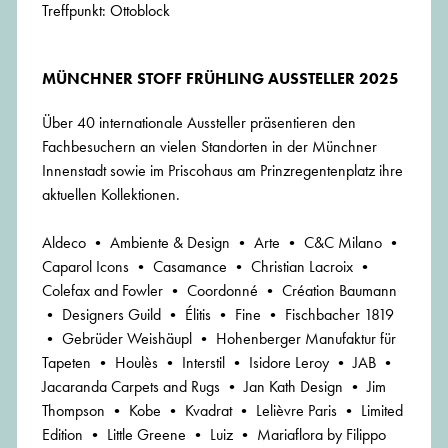
Treffpunkt: Ottoblock
MÜNCHNER STOFF FRÜHLING AUSSTELLER 2025
Über 40 internationale Aussteller präsentieren den
Fachbesuchern an vielen Standorten in der Münchner
Innenstadt sowie im Priscohaus am Prinzregentenplatz ihre
aktuellen Kollektionen.
Aldeco • Ambiente & Design • Arte • C&C Milano •
Caparol Icons • Casamance • Christian Lacroix •
Colefax and Fowler • Coordonné • Création Baumann
• Designers Guild • Élitis • Fine • Fischbacher 1819
• Gebrüder Weishäupl • Hohenberger Manufaktur für
Tapeten • Houlès • Interstil • Isidore Leroy • JAB •
Jacaranda Carpets and Rugs • Jan Kath Design • Jim
Thompson • Kobe • Kvadrat • Lelièvre Paris • Limited
Edition • Little Greene • Luiz • Mariaflora by Filippo