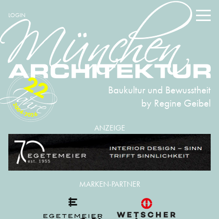
LOGIN
22
Baukultur und Bewusstheit
by Regine Geibel
2004-2026
ANZEIGE