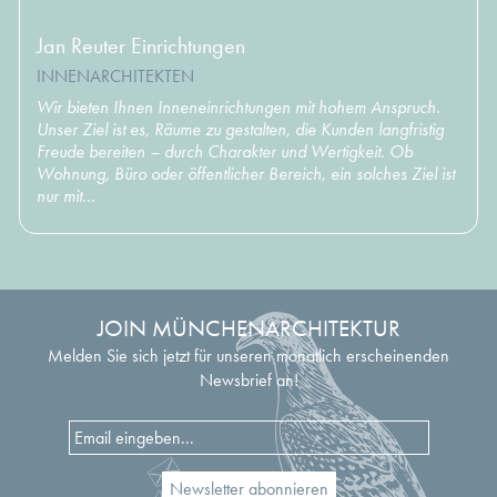
Jan Reuter Einrichtungen
INNENARCHITEKTEN
Wir bieten Ihnen Inneneinrichtungen mit hohem Anspruch.
Unser Ziel ist es, Räume zu gestalten, die Kunden langfristig
Freude bereiten – durch Charakter und Wertigkeit. Ob
Wohnung, Büro oder öffentlicher Bereich, ein solches Ziel ist
nur mit...
JOIN MÜNCHENARCHITEKTUR
Melden Sie sich jetzt für unseren monatlich erscheinenden
Newsbrief an!