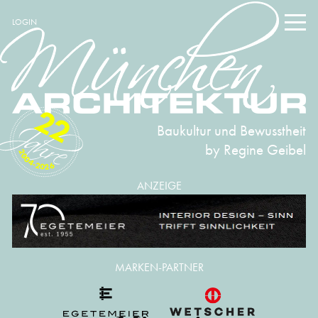
LOGIN
22
Baukultur und Bewusstheit
by Regine Geibel
2004-2026
ANZEIGE