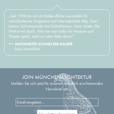
„Seit 1998 bin ich als freiberufliche Journalistin für
verschiedenste Magazine und Internetportale tätig. Einer
meiner Schwerpunkte sind Kulturthemen. Mein Motto: Die
Welt ist ein Buch. Wer nie reist (oder ins Museum und
Theater geht), sieht nur eine Seite davon“
ANTOINETTE SCHMELTER-KAISER
freie Journalistin
JOIN MÜNCHENARCHITEKTUR
Melden Sie sich jetzt für unseren monatlich erscheinenden
Newsbrief an!