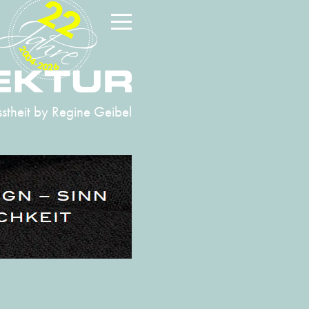
22
2004-2026
stheit
by Regine Geibel