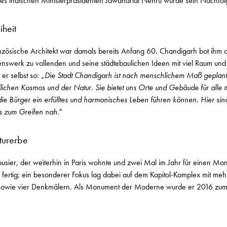
 indischen Ministerpräsidenten Jawaharlal Nehru wurde sein Nachfolg
iheit
nzösische Architekt war damals bereits Anfang 60. Chandigarh bot ihm d
nswerk zu vollenden und seine städtebaulichen Ideen mit viel Raum und 
er selbst so: „
Die Stadt Chandigarh ist nach menschlichem Maß geplant. 
lichen Kosmos und der Natur. Sie bietet uns Orte und Gebäude für alle
 die Bürger ein erfülltes und harmonisches Leben führen können. Hier sin
s zum Greifen nah
."
urerbe
rbusier, der weiterhin in Paris wohnte und zwei Mal im Jahr für einen M
fertig; ein besonderer Fokus lag dabei auf dem Kapitol-Komplex mit me
sowie vier Denkmälern. Als Monument der Moderne wurde er 2016 z