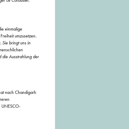
er Le Corbusier.
ie einmalige
Freiheit umzusetzen.
Sie bringt uns in
 menschlichen
d die Ausstrahlung der
onat nach Chandigarh
hreren
um UNESCO-