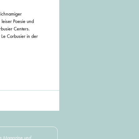
leichnamiger
leiser Poesie und
rbusier Centers.
 Le Corbusier in der
nste Magazine und