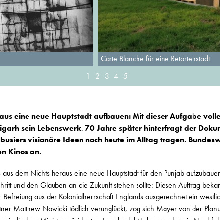
Carte Blanche für eine Retortenstadt
1
2
3
4
5
aus eine neue Hauptstadt aufbauen: Mit dieser Aufgabe volle
igarh sein Lebenswerk. 70 Jahre später hinterfragt der Doku
busiers visionäre Ideen noch heute im Alltag tragen. Bundeswe
n Kinos an.
aus dem Nichts heraus eine neue Hauptstadt für den Punjab aufzubauen,
hritt und den Glauben an die Zukunft stehen sollte: Diesen Auftrag bek
r Befreiung aus der Kolonialherrschaft Englands ausgerechnet ein westlich
tner Matthew Nowicki tödlich verunglückt, zog sich Mayer von der Planu