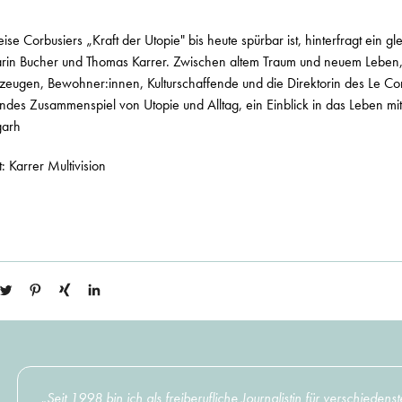
e Corbusiers „Kraft der Utopie" bis heute spürbar ist, hinterfragt ein g
rin Bucher und Thomas Karrer. Zwischen altem Traum und neuem Leben, 
eitzeugen, Bewohner:innen, Kulturschaffende und die Direktorin des Le Co
erndes Zusammenspiel von Utopie und Alltag, ein Einblick in das Leben mit
garh
: Karrer Multivision
„Seit 1998 bin ich als freiberufliche Journalistin für verschiede