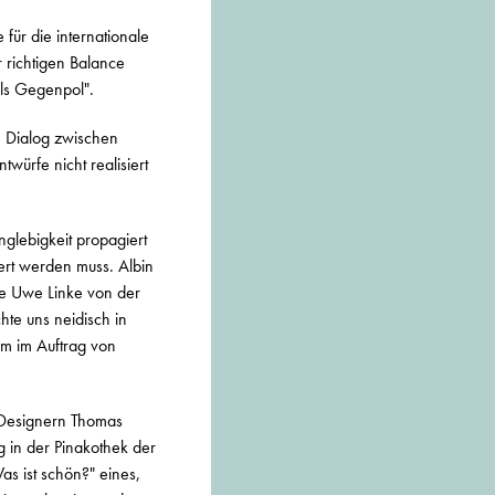
für die internationale
 richtigen Balance
ls Gegenpol".
? Dialog zwischen
ürfe nicht realisiert
glebigkeit propagiert
uert werden muss. Albin
ge Uwe Linke von der
te uns neidisch in
am im Auftrag von
r Designern Thomas
 in der Pinakothek der
s ist schön?" eines,