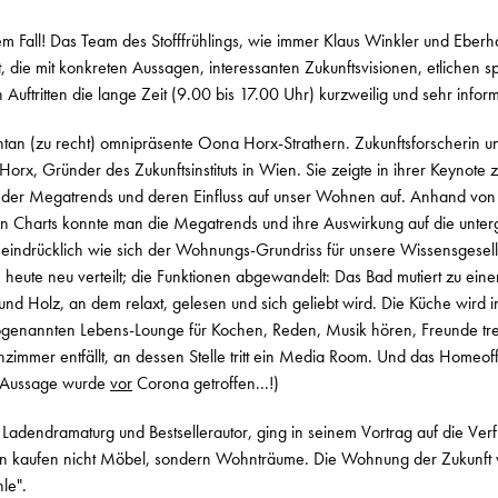
m Fall! Das Team des Stofffrühlings, wie immer Klaus Winkler und Eberh
 die mit konkreten Aussagen, interessanten Zukunftsvisionen, etlichen 
 Auftritten die lange Zeit (9.00 bis 17.00 Uhr) kurzweilig und sehr infor
tan (zu recht) omnipräsente Oona Horx-Strathern. Zukunftsforscherin u
orx, Gründer des Zukunftsinstituts in Wien. Sie zeigte in ihrer Keynote 
 der Megatrends und deren Einfluss auf unser Wohnen auf. Anhand von
 Charts konnte man die Megatrends und ihre Auswirkung auf die unter
e eindrücklich wie sich der Wohnungs-Grundriss für unsere Wissensgesel
heute neu verteilt; die Funktionen abgewandelt: Das Bad mutiert zu ei
ff und Holz, an dem relaxt, gelesen und sich geliebt wird. Die Küche wir
ogenannten Lebens-Lounge für Kochen, Reden, Musik hören, Freunde tr
mmer entfällt, an dessen Stelle tritt ein Media Room. Und das Homeoff
 Aussage wurde
vor
Corona getroffen...!)
 Ladendramaturg und Bestsellerautor, ging in seinem Vortrag auf die Ver
en kaufen nicht Möbel, sondern Wohnträume. Die Wohnung der Zukunft 
le".