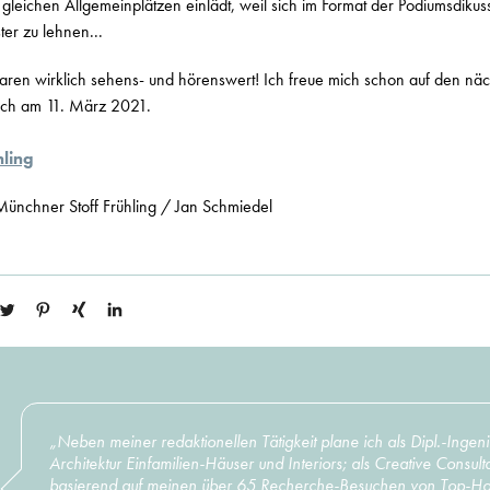
leichen Allgemeinplätzen einlädt, weil sich im Format der Podiumsdikus
ter zu lehnen...
ren wirklich sehens- und hörenswert! Ich freue mich schon auf den näch
lich am 11. März 2021.
hling
Münchner Stoff Frühling / Jan Schmiedel
„Neben meiner redaktionellen Tätigkeit plane ich als Dipl.-Ingen
Architektur Einfamilien-Häuser und Interiors; als Creative Consult
basierend auf meinen über 65 Recherche-Besuchen von Top-Hot