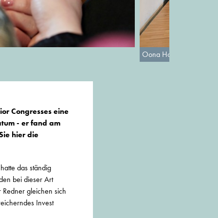
Oona Horx-Strathern
ior Congresses eine
atum - er fand am
ie hier die
hatte das ständig
en bei dieser Art
r Redner gleichen sich
reicherndes Invest