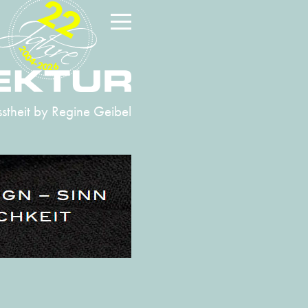
22
2004-2026
stheit
by Regine Geibel