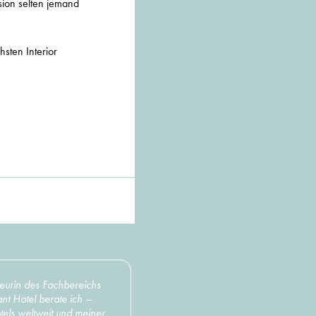
sion selten jemand
sten Interior
ieurin des Fachbereichs
ant Hotel berate ich –
els weltweit und meiner