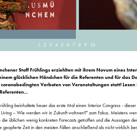
1
2
3
4
5
6
7
8
9
10
chener Stoff Frühlings erziehlten mit ihrem Novum eines Inter
einem glücklichen Händchen für die Referenten und für das D
n coronabedingten Verboten von Veranstaltungen statt! Lesen S
eferenten...
ühling beinhaltete heuer das erste Mal einen Interior Congress - dieser 
e Living – Wie werden wir in Zukunft wohnen?" zum Fokus. Meistens werd
 die üblichen wenig konkreten Forecasts getroffen und die Aussagen de
e geopferte Zeit in den meisten Fällen anschließend als nicht wirklich be