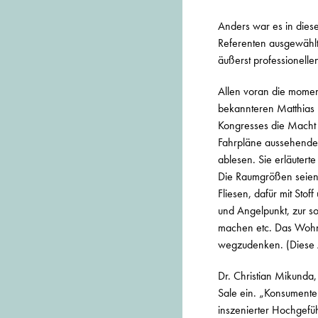
Anders war es in diese
Referenten ausgewählt,
äußerst professionellen
Allen voran die momen
bekannteren Matthias H
Kongresses die Macht
Fahrpläne aussehenden
ablesen. Sie erläutert
Die Raumgrößen seien 
Fliesen, dafür mit Sto
und Angelpunkt, zur s
machen etc. Das Wohnzi
wegzudenken. (Diese
Dr. Christian Mikunda,
Sale ein. „Konsument
inszenierter Hochgefüh