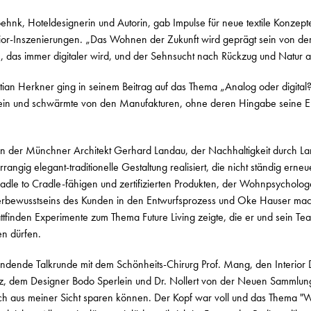
hnk, Hoteldesignerin und Autorin, gab Impulse für neue textile Konzepte 
erior-Inszenierungen. „Das Wohnen der Zukunft wird geprägt sein von der
 das immer digitaler wird, und der Sehnsucht nach Rückzug und Natur a
tian Herkner ging in seinem Beitrag auf das Thema „Analog oder digital
 ein und schwärmte von den Manufakturen, ohne deren Hingabe seine Entw
 der Münchner Architekt Gerhard Landau, der Nachhaltigkeit durch Lan
rangig elegant-traditionelle Gestaltung realisiert, die nicht ständig erne
radle to Cradle-fähigen und zertifizierten Produkten, der Wohnpsycholo
rbewusstseins des Kunden in den Entwurfsprozess und Oke Hauser mach
attfinden Experimente zum Thema Future Living zeigte, die er und sein Te
en dürfen.
findende Talkrunde mit dem Schönheits-Chirurg Prof. Mang, den Interio
, dem Designer Bodo Sperlein und Dr. Nollert von der Neuen Sammlung
h aus meiner Sicht sparen können. Der Kopf war voll und das Thema "Wa