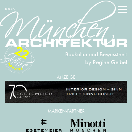
LOGIN
22
Baukultur und Bewusstheit
by Regine Geibel
2004-2026
ANZEIGE