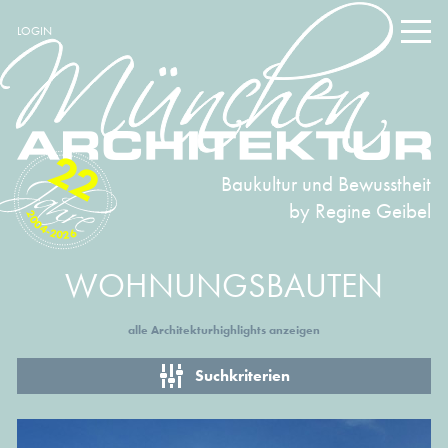
LOGIN
22
Baukultur und Bewusstheit
by Regine Geibel
2004-2026
WOHNUNGSBAUTEN
alle Architekturhighlights anzeigen
Suchkriterien