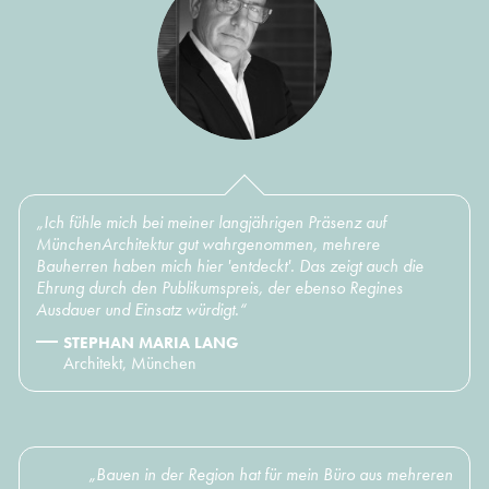
„Ich fühle mich bei meiner langjährigen Präsenz auf
MünchenArchitektur gut wahrgenommen, mehrere
Bauherren haben mich hier 'entdeckt'. Das zeigt auch die
Ehrung durch den Publikumspreis, der ebenso Regines
Ausdauer und Einsatz würdigt.“
STEPHAN MARIA LANG
Architekt, München
„Bauen in der Region hat für mein Büro aus mehreren