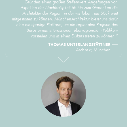
Gründen einen großen Stellenwert. Angefangen von
Aspekten der Nachhaltigkeit bis hin zum Gedanken die
Architektur der Region, in der wir leben, ein Stück weit
mitgestalten zu können. MünchenArchitektur bietet uns dafür
eine einzigartige Plattform, um die regionalen Projekte des
Büros einem interessierten überregionalem Publikum
vorstellen und in einen Diskurs treten zu können.“
THOMAS UNTERLANDSTÄTTNER
Architekt, München