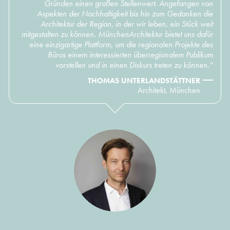
Gründen einen großen Stellenwert. Angefangen von
Aspekten der Nachhaltigkeit bis hin zum Gedanken die
Architektur der Region, in der wir leben, ein Stück weit
mitgestalten zu können. MünchenArchitektur bietet uns dafür
eine einzigartige Plattform, um die regionalen Projekte des
Büros einem interessierten überregionalem Publikum
vorstellen und in einen Diskurs treten zu können.“
THOMAS UNTERLANDSTÄTTNER
Architekt, München