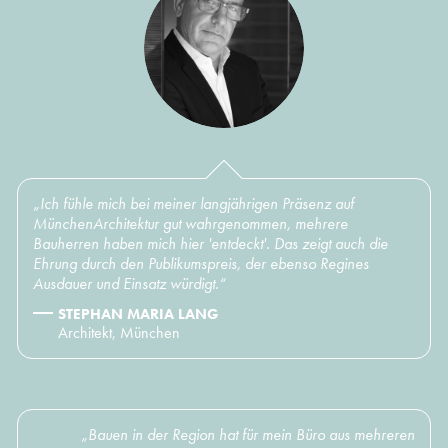
„Ich fühle mich bei meiner langjährigen Präsenz auf
MünchenArchitektur gut wahrgenommen, mehrere
Bauherren haben mich hier 'entdeckt'. Das zeigt auch die
Ehrung durch den Publikumspreis, der ebenso Regines
Ausdauer und Einsatz würdigt.“
STEPHAN MARIA LANG
Architekt, München
„Bauen in der Region hat für mein Büro aus mehreren