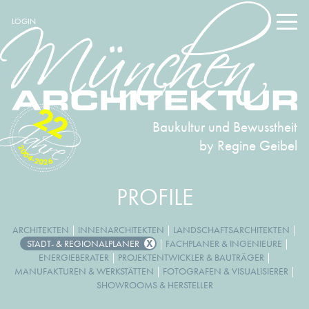
LOGIN
22
Baukultur und Bewusstheit
by Regine Geibel
2004-2026
PROFILE
ARCHITEKTEN
|
INNENARCHITEKTEN
|
LANDSCHAFTSARCHITEKTEN
|
STADT- & REGIONALPLANER
|
FACHPLANER & INGENIEURE
|
ENERGIEBERATER
|
PROJEKTENTWICKLER & BAUTRÄGER
|
MANUFAKTUREN & WERKSTÄTTEN
|
FOTOGRAFEN & VISUALISIERER
|
SHOWROOMS & HERSTELLER