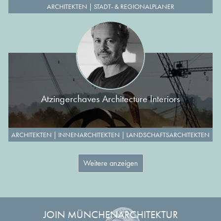
ARCHITEKTEN
|
STADT- & REGIONALPLANER
Atzingerchaves Architecture Interiors
ARCHITEKTEN
|
INNENARCHITEKTEN
|
LANDSCHAFTSARCHITEKTEN
Weitere anzeigen
JOIN MÜNCHENARCHITEKTUR