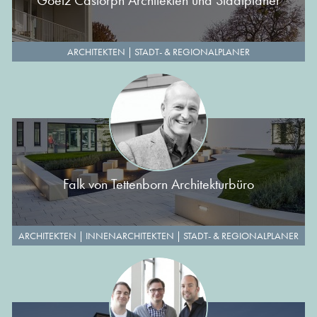
Goetz Castorph Architekten und Stadtplaner
ARCHITEKTEN
|
STADT- & REGIONALPLANER
Falk von Tettenborn Architekturbüro
ARCHITEKTEN
|
INNENARCHITEKTEN
|
STADT- & REGIONALPLANER