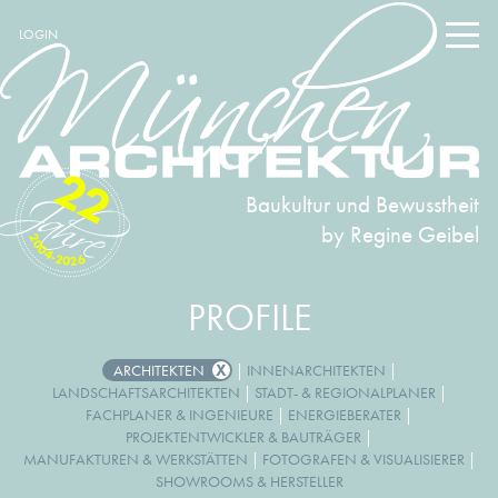
LOGIN
22
Baukultur und Bewusstheit
by Regine Geibel
2004-2026
PROFILE
ARCHITEKTEN
|
INNENARCHITEKTEN
|
LANDSCHAFTSARCHITEKTEN
|
STADT- & REGIONALPLANER
|
FACHPLANER & INGENIEURE
|
ENERGIEBERATER
|
PROJEKTENTWICKLER & BAUTRÄGER
|
MANUFAKTUREN & WERKSTÄTTEN
|
FOTOGRAFEN & VISUALISIERER
|
SHOWROOMS & HERSTELLER