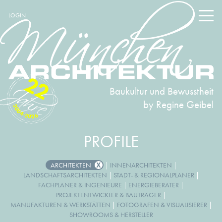
LOGIN
22
Baukultur und Bewusstheit
by Regine Geibel
2004-2026
PROFILE
ARCHITEKTEN
|
INNENARCHITEKTEN
|
LANDSCHAFTSARCHITEKTEN
|
STADT- & REGIONALPLANER
|
FACHPLANER & INGENIEURE
|
ENERGIEBERATER
|
PROJEKTENTWICKLER & BAUTRÄGER
|
MANUFAKTUREN & WERKSTÄTTEN
|
FOTOGRAFEN & VISUALISIERER
|
SHOWROOMS & HERSTELLER