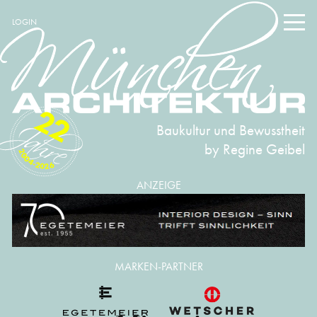
LOGIN
22
Baukultur und Bewusstheit
by Regine Geibel
2004-2026
ANZEIGE