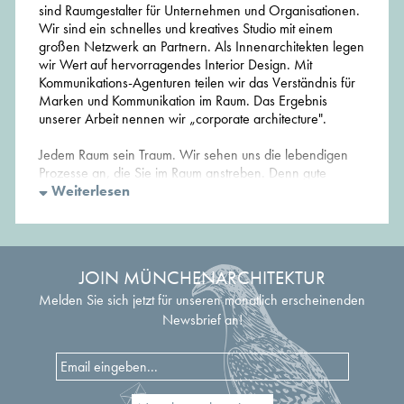
sind Raumgestalter für Unternehmen und Organisationen.
Wir sind ein schnelles und kreatives Studio mit einem
großen Netzwerk an Partnern. Als Innenarchitekten legen
wir Wert auf hervorragendes Interior Design. Mit
Kommunikations-Agenturen teilen wir das Verständnis für
Marken und Kommunikation im Raum. Das Ergebnis
unserer Arbeit nennen wir „corporate architecture".
Jedem Raum sein Traum. Wir sehen uns die lebendigen
Prozesse an, die Sie im Raum anstreben. Denn gute
Räume können mehr als man ihnen auf den ersten Blick
Weiterlesen
ansieht. Sie verwöhnen mit flexiblem Einsatzreichtum – für
große und kleine Gruppen, Einzelne und Teams, laute und
leise Events, regelmäßig und sporadisch genutzte
Arbeitsweisen. Selbstverständlich visualisieren wir unsere
JOIN MÜNCHENARCHITEKTUR
Entwürfe niveauvoll und überzeugend. Kommen Sie zu
uns, wenn Sie etwas wirklich Besonderes erwarten.
Melden Sie sich jetzt für unseren monatlich erscheinenden
CREATE YOUR DREAMS
Newsbrief an!
UNSERE LEISTUNGEN
KREATION - Räume mit dem Gesicht Ihrer Marke