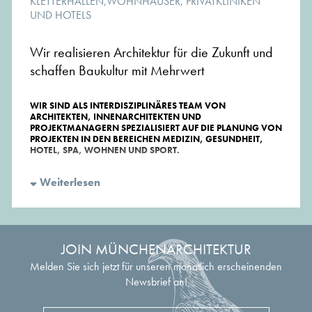
KLETTERHALLEN,WOHNHÄUSER, PRIVATKLINIKEN
UND HOTELS
Wir realisieren Architektur für die Zukunft und
schaffen Baukultur mit Mehrwert
WIR SIND ALS INTERDISZIPLINÄRES TEAM VON
ARCHITEKTEN, INNENARCHITEKTEN UND
PROJEKTMANAGERN SPEZIALISIERT AUF DIE PLANUNG VON
PROJEKTEN IN DEN BEREICHEN MEDIZIN, GESUNDHEIT,
HOTEL, SPA, WOHNEN UND SPORT.
Unsere Arbeit besteht in der Verknüpfung von
Weiterlesen
wirtschaftlichen und funktionalen Anforderungen mit
aussagekräftiger, hochwertiger Architektur. Wir realisieren
weltweit vielfältige und spannende Projekte in allen
Leistungsphasen. Jedes unserer Projekte ist das
einzigartige Ergebnis aus der erfolgreichen, intensiven
JOIN MÜNCHENARCHITEKTUR
Zusammenarbeit mit unseren Kunden.
Melden Sie sich jetzt für unseren monatlich erscheinenden
Newsbrief an!