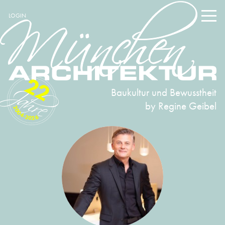
LOGIN
22
Baukultur und Bewusstheit
by Regine Geibel
2004-2026