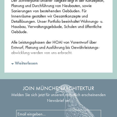
Der Schwerpunkt unserer Tätigkeit liegt in der Konzeption,
Planung und Durchführung von Neubauten, sowie
Sanierungen von bestehenden Gebäuden. Für
Innenräume gestalten wir Gesamtkonzepte und
Detaillösungen. Unser Portfolio beeinhaltet Wohnungs- u.
Hausbau, Verwaltungsgebäude, Schulen und öffentliche
Gebäude.
Alle Leistungsphasen der HOAI von Vorentwurf über
Entwurf, Planung und Ausführung bis Gewährleistungs-
abwicklung werden von uns erbracht.
Nutzerorientierte Planung ist uns dabei ebenso wichtig wie
Weiterlesen
die individuelle Qualität der Gestaltung. Im Dialog mit dem
Bauherrn erarbeiten wir seine Wünsche, Bedürfnisse und
Erwartungen und verbinden dabei hochwertige
Entwurfslösungen mit professionellem Projektmanagement
JOIN MÜNCHENARCHITEKTUR
und wirtschaftlicher Umsetzung.
Melden Sie sich jetzt für unseren monatlich erscheinenden
Newsbrief an!