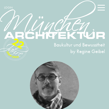
LOGIN
22
Baukultur und Bewusstheit
by Regine Geibel
2004-2026