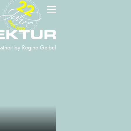
22
2004-2026
stheit
by Regine Geibel