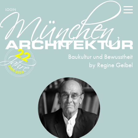
LOGIN
22
Baukultur und Bewusstheit
by Regine Geibel
2004-2026