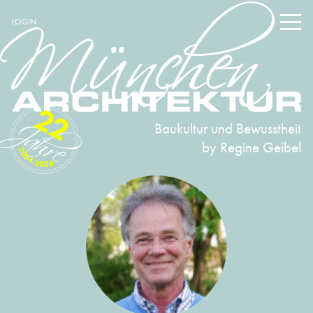
LOGIN
22
Baukultur und Bewusstheit
by Regine Geibel
2004-2026