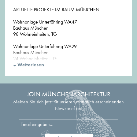
AKTUELLE PROJEKTE IM RAUM MÜNCHEN
Wohnanlage Unterföhring WA47
Bauhaus München
98 Wohneinheiten, TG
Wohnanlage Unterföhring WA29
Bauhaus München
24 Wohneinheiten, TG
Weiterlesen
Wohnanlage Oberföhring
Bauhaus München
104 Wohneinheiten, TG
JOIN MÜNCHENARCHITEKTUR
Wohnpark Isarhöhe BA IV
Eiwobau München
Melden Sie sich jetzt für unseren monatlich erscheinenden
31 Wohneinheiten
Newsbrief an!
Wohnanlage Burgerfeld
Bauhaus München
110 Wohneinheiten, TG