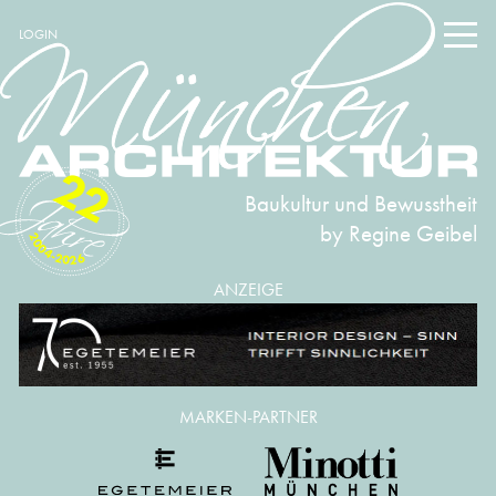
LOGIN
22
Baukultur und Bewusstheit
by Regine Geibel
2004-2026
ANZEIGE