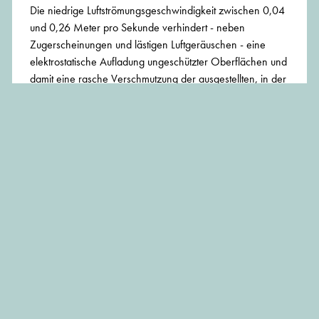
Die niedrige Luftströmungsgeschwindigkeit zwischen 0,04
und 0,26 Meter pro Sekunde verhindert - neben
Zugerscheinungen und lästigen Luftgeräuschen - eine
elektrostatische Aufladung ungeschützter Oberflächen und
damit eine rasche Verschmutzung der ausgestellten, in der
Regel unverglasten Kunstwerke. Gegenüber
konventionellen Klimaanlagen reduzierte Luftwechsel und
variable Frischluftraten sparen zusätzlich Energie.
Luftschadstoffe wie Feinstaub oder Ozon, die die Exponate
irreversibel schädigen würden, werden durch sorgsame
Filterung aus der Luft entfernt. Das im Museum Brandhorst
realisierte Klimatisierungskonzept ist im Hinblick auf die
Errichtungskosten rund 35 Prozent und in Bezug auf die
laufenden Kosten 43 Prozent günstiger als eine
Vollklimaanlage in vergleichbaren Bauten.
Könnten Sie uns noch einige Worte zum Thema
Sicherheit sagen, ein Aspekt, der ja nach den
schweren Raubüberfällen z. B. in Zürich oder