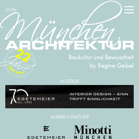
LOGIN
22
Baukultur und Bewusstheit
by Regine Geibel
2004-2026
ANZEIGE