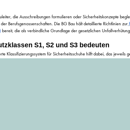
uleiter, die Ausschreibungen formulieren oder Sicherheitskonzepte begle
der Berufsgenossenschaften. Die BG Bau hält detaillierte Richtlinien zur
)
bereit, die als verbindliche Grundlage der gesetzlichen Unfallverhütung
utzklassen S1, S2 und S3 bedeuten
te Klassifizierungssystem für Sicherheitsschuhe hilft dabei, das jeweils
asen zu bestimmen. Die drei gängigsten Klassen unterscheiden sich wie 
nschutzkappe mit 200-Joule-Schutz, antistatischer Aufbau, geschlossene
trockene Arbeitsbedingungen und viele Innenausbau-Tätigkeiten ausrei
 Eigenschaften von S1, ergänzt um ein wasserabweisendes Obermaterial.
er in feuchten Umgebungen – und damit für einen Großteil der Rohbaua
leistungsstärkste Kategorie für den Hoch- und Tiefbau. Kombiniert die Ei
en Zwischensohle gegen Nägel und scharfe Metallkanten sowie einer stark