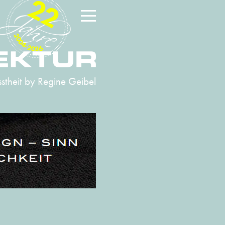
22
2004-2026
stheit
by Regine Geibel