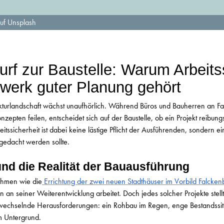
auf Unsplash
rf zur Baustelle: Warum Arbeitss
erk guter Planung gehört
turlandschaft wächst unaufhörlich. Während Büros und Bauherren an F
zepten feilen, entscheidet sich auf der Baustelle, ob ein Projekt reibung
itssicherheit ist dabei keine lästige Pflicht der Ausführenden, sondern ei
gedacht werden sollte.
und die Realität der Bauausführung
hmen wie die
Errichtung der zwei neuen Stadthäuser im Vorbild Falcke
an seiner Weiterentwicklung arbeitet. Doch jedes solcher Projekte stell
h wechselnde Herausforderungen: ein Rohbau im Regen, enge Bestandssi
m Untergrund.