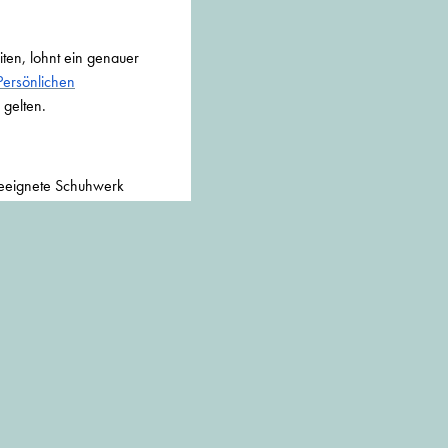
iten, lohnt ein genauer
Persönlichen
 gelten.
 geeignete Schuhwerk
folgt:
r Fersenbereich mit
chend.
 Die richtige Wahl für
rbeiten im Münchner
genschaften von S2 mit
 profilierten Laufsohle