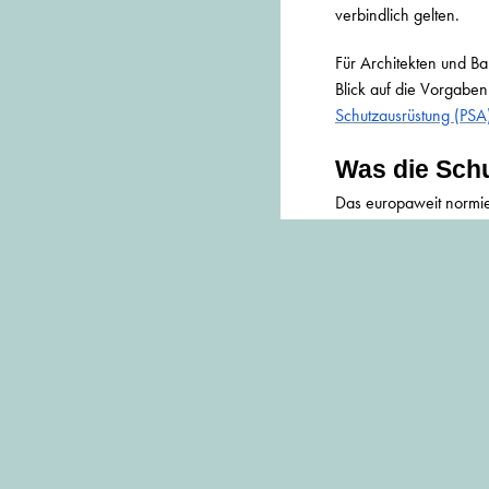
verbindlich gelten.
Für Architekten und Ba
Blick auf die Vorgaben 
Schutzausrüstung (PSA
Was die Sch
Das europaweit normier
für verschiedene Bauph
•
Klasse S1:
Zehe
Energieaufnahme. Für 
•
Klasse S2:
Alle
Arbeiten im Freien od
Klima.
•
Klasse S3:
Die 
einer durchtrittsicher