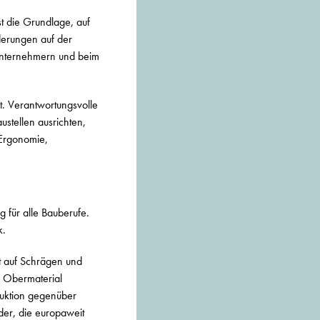
st die Grundlage, auf
rderungen auf der
hunternehmern und beim
st. Verantwortungsvolle
tellen ausrichten,
 Ergonomie,
 für alle Bauberufe.
k.
it auf Schrägen und
s Obermaterial
ruktion gegenüber
der, die europaweit