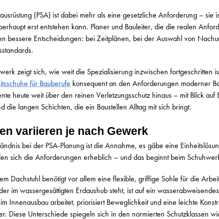
ausrüstung (PSA) ist dabei mehr als eine gesetzliche Anforderung – sie i
berhaupt erst entstehen kann. Planer und Bauleiter, die die realen Anfo
ffen bessere Entscheidungen: bei Zeitplänen, bei der Auswahl von Nac
sstandards.
rk zeigt sich, wie weit die Spezialisierung inzwischen fortgeschritten i
itsschuhe für Bauberufe
konsequent an den Anforderungen moderner Baus
ente heute weit über den reinen Verletzungsschutz hinaus – mit Blick auf
 die langen Schichten, die ein Baustellen Alltag mit sich bringt.
n variieren je nach Gewerk
tändnis bei der PSA-Planung ist die Annahme, es gäbe eine Einheitslösung
iden sich die Anforderungen erheblich – und das beginnt beim Schuhwer
 Dachstuhl benötigt vor allem eine flexible, griffige Sohle für die Arbe
 der im wassergesättigten Erdaushub steht, ist auf ein wasserabweisende
 Innenausbau arbeitet, priorisiert Beweglichkeit und eine leichte Konst
. Diese Unterschiede spiegeln sich in den normierten Schutzklassen wi