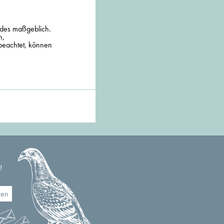
äudes maßgeblich.
n,
beachtet, können
!