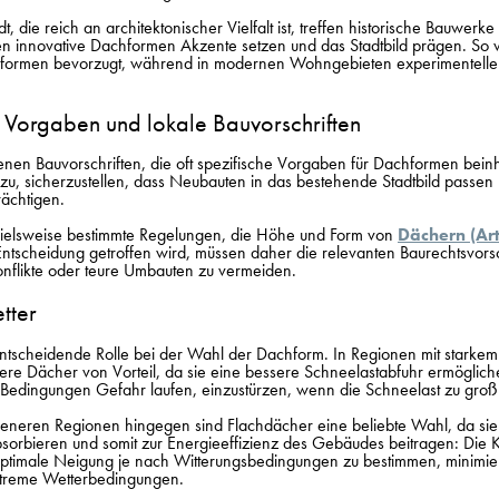
, die reich an architektonischer Vielfalt ist, treffen historische Bauwerke
en innovative Dachformen Akzente setzen und das Stadtbild prägen. So w
chformen bevorzugt, während in modernen Wohngebieten experimentelle
e Vorgaben und lokale Bauvorschriften
genen Bauvorschriften, die oft spezifische Vorgaben für Dachformen bein
zu, sicherzustellen, dass Neubauten in das bestehende Stadtbild passen
rächtigen.
spielsweise bestimmte Regelungen, die Höhe und Form
von
Dächern (Ar
Entscheidung getroffen wird, müssen daher die relevanten Baurechtsvorsc
nflikte oder teure Umbauten zu vermeiden.
tter
entscheidende Rolle bei der Wahl der Dachform. In Regionen mit starkem
ilere Dächer von Vorteil, da sie eine bessere Schneelastabfuhr ermöglic
 Bedingungen Gefahr laufen, einzustürzen, wenn die Schneelast zu groß
eneren Regionen hingegen sind Flachdächer eine beliebte Wahl, da si
sorbieren und somit zur Energieeffizienz des Gebäudes beitragen: Die
ptimale Neigung je nach Witterungsbedingungen zu bestimmen, minimie
treme Wetterbedingungen.