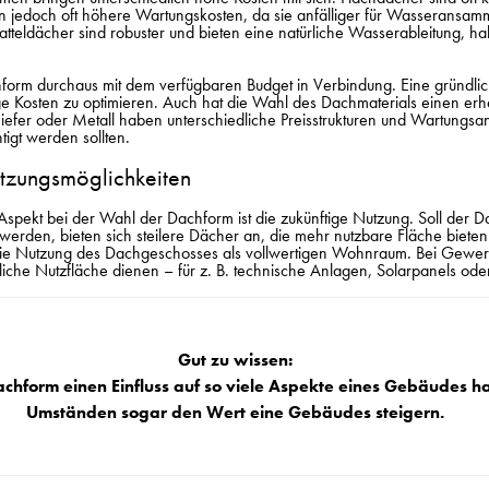
en jedoch oft höhere Wartungskosten, da sie anfälliger für Wasseransa
Satteldächer sind robuster und bieten eine natürliche Wasserableitung, 
hform durchaus mit dem verfügbaren Budget in Verbindung. Eine gründli
stige Kosten zu optimieren. Auch hat die Wahl des Dachmaterials einen erh
hiefer oder Metall haben unterschiedliche Preisstrukturen und Wartungsa
tigt werden sollten.
utzungsmöglichkeiten
 Aspekt bei der Wahl der Dachform ist die zukünftige Nutzung. Soll der 
werden, bieten sich steilere Dächer an, die mehr nutzbare Fläche biet
 die Nutzung des Dachgeschosses als vollwertigen Wohnraum. Bei Gew
liche Nutzfläche dienen – für z. B. technische Anlagen, Solarpanels ode
Gut zu wissen:
Dachform einen Einfluss auf so viele Aspekte eines Gebäudes ha
Umständen sogar den Wert eine Gebäudes steigern.