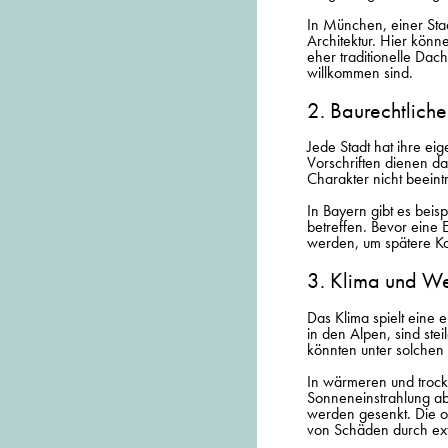
In München, einer Stadt
Architektur. Hier könn
eher traditionelle Da
willkommen sind.
2. Baurechtlich
Jede Stadt hat ihre ei
Vorschriften dienen da
Charakter nicht beeint
In Bayern gibt es bei
betreffen. Bevor eine 
werden, um spätere Ko
3. Klima und We
Das Klima spielt eine 
in den Alpen, sind ste
könnten unter solchen
In wärmeren und trock
Sonneneinstrahlung ab
werden gesenkt. Die o
von Schäden durch ex