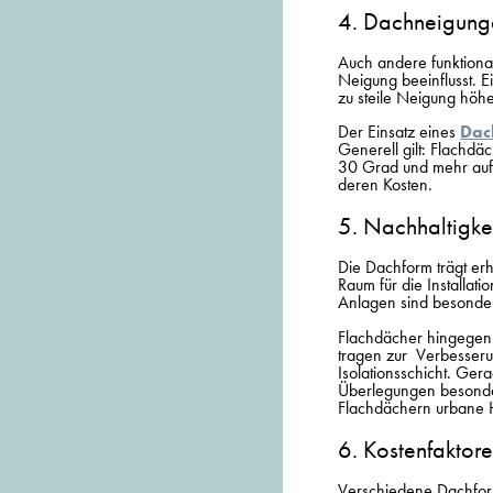
4. Dachneigung
Auch andere funktiona
Neigung beeinflusst. 
zu steile Neigung höhe
Der Einsatz eines
Dac
Generell gilt: Flachd
30 Grad und mehr auf
deren Kosten.
5. Nachhaltigke
Die Dachform trägt er
Raum für die Installat
Anlagen sind besonders
Flachdächer hingegen 
tragen zur Verbesserung
Isolationsschicht. Ger
Überlegungen besonde
Flachdächern urbane H
6. Kostenfaktor
Verschiedene Dachform