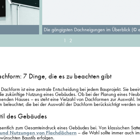
Die gängigsten Dachneigungen im Überblick (© e
1
2
achform: 7 Dinge, die es zu beachten gibt
 Dachform ist eine zentrale Entscheidung bei jedem Bauprojekt. Sie beeinf
die zukünftige Nutzung eines Gebäudes. Ob bei der Planung eines Neub
henden Hauses – es steht eine Vielzahl von Dachformen zur Auswahl. 
 beleuchtet, die bei der Auswahl der Dachform berücksichtigt werden so
 Stil des Gebäudes
esentlich zum Gesamteindruck eines Gebäudes
bei. Von klassischen Satt
 und Nutzungen von Flachdächern
– die Wahl sollte immer auch im
nschten Baustils erfolgen.