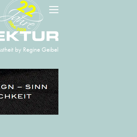
22
2004-2026
stheit
by Regine Geibel