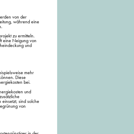
werden von der
leitung, während eine
n.
ojekt zu ermitteln.
ft eine Neigung von
cheindeckung und
eispielsweise mehr
 können. Diese
nergiekosten bei.
nergiekosten und
zusätzliche
einsetzt, sind solche
Begrünung von
kostengünstiger in der