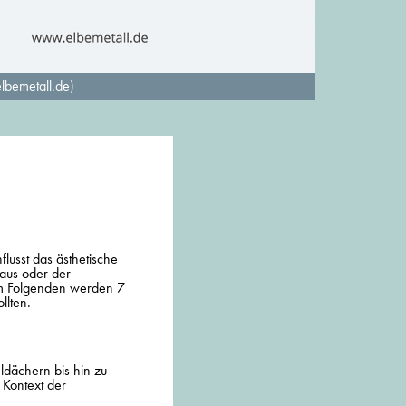
lbemetall.de)
lusst das ästhetische
aus oder der
Im Folgenden werden 7
llten.
eldächern bis hin zu
 Kontext der