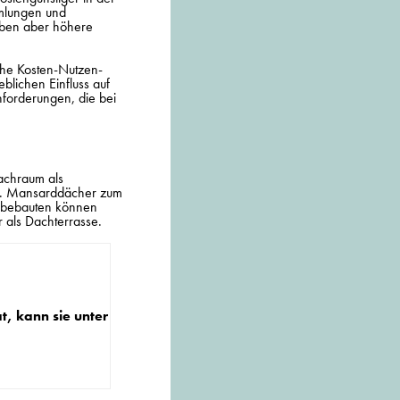
mmlungen und
haben aber höhere
che Kosten-Nutzen-
eblichen Einfluss auf
nforderungen, die bei
Dachraum als
en. Mansarddächer zum
erbebauten können
r als Dachterrasse.
t, kann sie unter