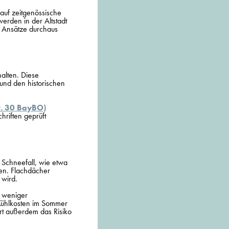
 auf zeitgenössische
erden in der Altstadt
 Ansätze durchaus
halten. Diese
 und den historischen
t. 30 BayBO)
hriften geprüft
 Schneefall, wie etwa
hen. Flachdächer
 wird.
e weniger
 Kühlkosten im Sommer
rt außerdem das Risiko