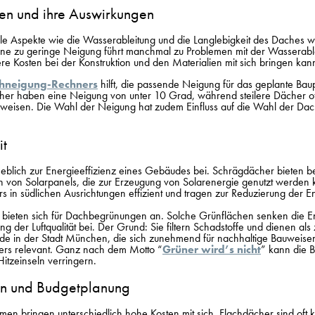
en und ihre Auswirkungen
le Aspekte wie die
Wasserableitung und die Langlebigkeit des Daches 
Eine zu geringe Neigung führt manchmal zu Problemen mit der Wasserab
re Kosten bei der Konstruktion und den Materialien mit sich bringen kan
hneigung-Rechners
hilft, die passende Neigung für das geplante Baupr
ächer haben eine Neigung von unter 10 Grad, während steilere Dächer o
weisen. Die Wahl der Neigung hat zudem Einfluss auf die Wahl der Da
it
heblich zur Energieeffizienz eines Gebäudes bei. Schrägdächer bieten b
ion von Solarpanels, die zur Erzeugung von Solarenergie genutzt werden
 in südlichen Ausrichtungen effizient und tragen zur Reduzierung der E
bieten sich für Dachbegrünungen an. Solche Grünflächen senken die E
 der Luftqualität bei. Der Grund: Sie filtern Schadstoffe und dienen als 
ade in der Stadt München, die sich zunehmend für nachhaltige Bauweisen 
rs relevant. Ganz nach dem Motto “
Grüner wird’s nicht
” kann die 
itzeinseln verringern.
en und Budgetplanung
en bringen unterschiedlich hohe Kosten
mit sich. Flachdächer sind oft 