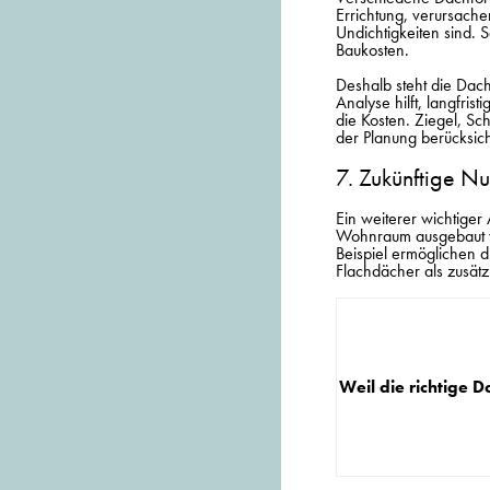
Errichtung, verursach
Undichtigkeiten sind. 
Baukosten.
Deshalb steht die Dac
Analyse hilft, langfri
die Kosten. Ziegel, Sc
der Planung berücksich
7. Zukünftige N
Ein weiterer wichtiger
Wohnraum
ausgebaut 
Beispiel ermöglichen
Flachdächer als zusätz
Weil die richtige 