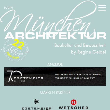
LOGIN
22
Baukultur und Bewusstheit
by Regine Geibel
2004-2026
ANZEIGE