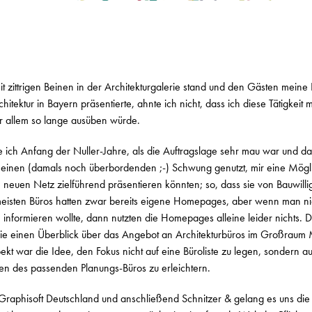
it zittrigen Beinen in der Architekturgalerie stand und den Gästen meine 
hitektur in Bayern präsentierte, ahnte ich nicht, dass ich diese Tätigkeit 
r allem so lange ausüben würde.
be ich Anfang der Nuller-Jahre, als die Auftragslage sehr mau war und da
einen (damals noch überbordenden ;-) Schwung genutzt, mir eine Mögl
m neuen Netz zielführend präsentieren könnten; so, dass sie von Bauwill
isten Büros hatten zwar bereits eigene Homepages, aber wenn man nic
informieren wollte, dann nutzten die Homepages alleine leider nichts. 
 die einen Überblick über das Angebot an Architekturbüros im Großraum
kt war die Idee, den Fokus nicht auf eine Büroliste zu legen, sondern au
den des passenden Planungs-Büros zu erleichtern.
 Graphisoft Deutschland und anschließend Schnitzer & gelang es uns di