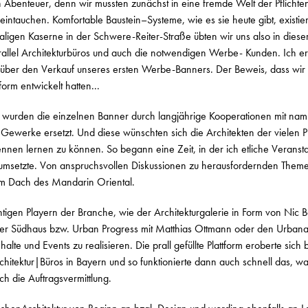
n Abenteuer, denn wir mussten zunächst in eine fremde Welt der Pflichte
ntauchen. Komfortable Baustein–Systeme, wie es sie heute gibt, existie
aligen Kaserne in der Schwere-Reiter-Straße übten wir uns also in dies
arallel Architekturbüros und auch die notwendigen Werbe- Kunden. Ich e
 über den Verkauf unseres ersten Werbe-Banners. Der Beweis, dass wir
orm entwickelt hatten...
t wurden die einzelnen Banner durch langjährige Kooperationen mit namh
 Gewerke ersetzt. Und diese wünschten sich die Architekten der vielen P
nnen lernen zu können. So begann eine Zeit, in der ich etliche Veransta
msetzte. Von anspruchsvollen Diskussionen zu herausfordernden Themen
em Dach des Mandarin Oriental.
htigen Playern der Branche, wie der Architekturgalerie in Form von Nic
er Südhaus bzw. Urban Progress mit Matthias Ottmann oder den Urbana
alte und Events zu realisieren. Die prall gefüllte Plattform eroberte sich 
hitektur|Büros in Bayern und so funktionierte dann auch schnell das, w
ch die Auftragsvermittlung.