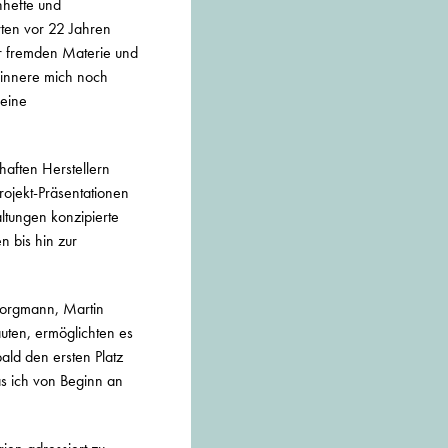
nhefte und
rten vor 22 Jahren
er fremden Materie und
rinnere mich noch
 eine
aften Herstellern
rojekt-Präsentationen
ltungen konzipierte
 bis hin zur
 Borgmann, Martin
uten, ermöglichten es
bald den ersten Platz
as ich von Beginn an