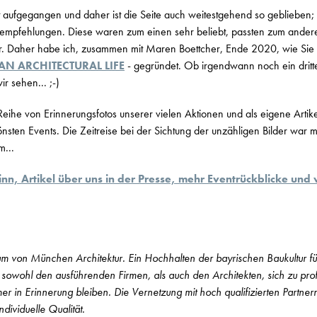
 aufgegangen und daher ist die Seite auch weitestgehend so geblieben; 
empfehlungen. Diese waren zum einen sehr beliebt, passten zum anderen
. Daher habe ich, zusammen mit Maren Boettcher, Ende 2020, wie Sie s
AN ARCHITECTURAL LIFE
- gegründet. Ob irgendwann noch ein drit
r sehen... ;-)
eihe von Erinnerungsfotos unserer vielen Aktionen und als eigene Artik
önsten Events. Die Zeitreise bei der Sichtung der unzähligen Bilder war 
...
n, Artikel über uns in der Presse, mehr Eventrückblicke und v
um von München Architektur. Ein Hochhalten der bayrischen Baukultur für
ft sowohl den ausführenden Firmen, als auch den Architekten, sich zu prof
r in Erinnerung bleiben. Die Vernetzung mit hoch qualifizierten Partnern
ndividuelle Qualität.