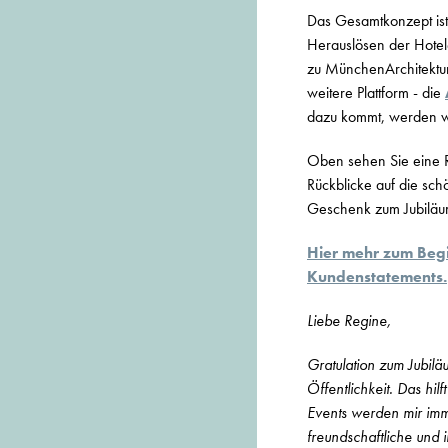
Das Gesamtkonzept ist
Herauslösen der Hotel
zu MünchenArchitektur
weitere Plattform - die
dazu kommt, werden wi
Oben sehen Sie eine R
Rückblicke auf die sch
Geschenk zum Jubiläum
Hier mehr zum Begin
Kundenstatements.
Liebe Regine,
Gratulation zum Jubilä
Öffentlichkeit. Das hil
Events werden mir imme
freundschaftliche und i