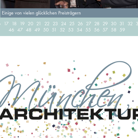
Einige von vielen glücklichen Preisträgern
6
17
18
19
20
21
22
23
24
25
26
27
28
29
30
31
32
46
47
48
49
50
51
52
53
54
55
56
57
58
59