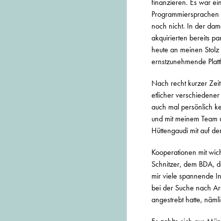
finanzieren. Es war ei
Programmiersprachen ei
noch nicht. In der dam
akquirierten bereits p
heute an meinen Stolz
ernstzunehmende Plattf
Nach recht kurzer Zei
etlicher verschiedener
auch mal persönlich ke
und mit meinem Team u
Hüttengaudi mit auf d
Kooperationen mit wic
Schnitzer, dem BDA, d
mir viele spannende Inh
bei der Suche nach Arc
angestrebt hatte, nämli