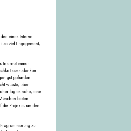
Idee eines Internet-
mit so viel Engagement,
s Internet immer
ichkeit auszudenken
igen gut gefunden
ht wusste, über
Daher lag es nahe, eine
 München bieten
f die Projekte, um den
e Programmierung zu