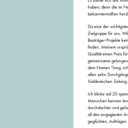
Es zahlte sich aus Mün
haben; denn die im Net
bekanntermaßen herzl
Da eine der wichtigste
Zielgruppe für uns. W
Bauträger-Projekte kei
finden. Meinem ursprün
Qualität einen Preis f
gemeinsame gelungene 
dem Namen "Jung, schö
allen zehn Durchgängen
Süddeutschen Zeitung.
Ich blicke auf 20 spann
Menschen kennen lernen
durchdachter und gelun
all den engagierten Ar
geglückten, Aufträgen 