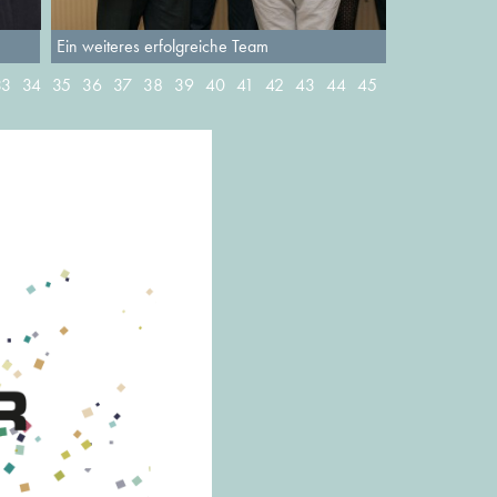
Ein weiteres erfolgreiche Team
33
34
35
36
37
38
39
40
41
42
43
44
45