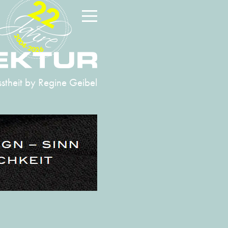
22
2004-2026
stheit
by Regine Geibel