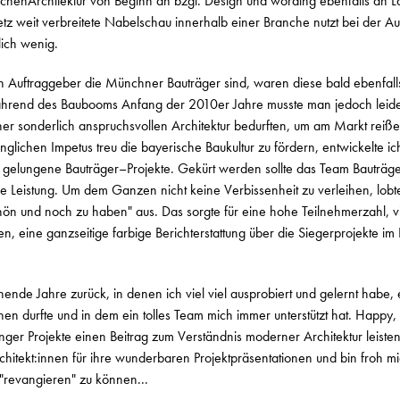
chenArchitektur von Beginn an bzgl. Design und wording ebenfalls an La
z weit verbreitete Nabelschau innerhalb einer Branche nutzt bei der Au
ich wenig.
n Auftraggeber die Münchner Bauträger sind, waren diese bald ebenfall
ährend des Baubooms Anfang der 2010er Jahre musste man jedoch leider 
ner sonderlich anspruchsvollen Architektur bedurften, um am Markt reiß
glichen Impetus treu die bayerische Baukultur zu fördern, entwickelte ich
ür gelungene Bauträger–Projekte. Gekürt werden sollte das Team Bauträger
Leistung. Um dem Ganzen nicht keine Verbissenheit zu verleihen, lobte 
n und noch zu haben" aus. Das sorgte für eine hohe Teilnehmerzahl, vi
, eine ganzseitige farbige Berichterstattung über die Siegerprojekte im 
ende Jahre zurück, in denen ich viel viel ausprobiert und gelernt habe, e
 durfte und in dem ein tolles Team mich immer unterstützt hat. Happy, 
ger Projekte einen Beitrag zum Verständnis moderner Architektur leiste
chitekt:innen für ihre wunderbaren Projektpräsentationen und bin froh mi
"revangieren" zu können...