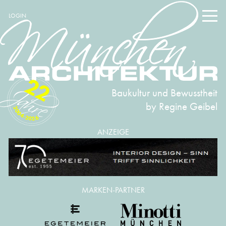
LOGIN
22
Baukultur und Bewusstheit
by Regine Geibel
2004-2026
ANZEIGE