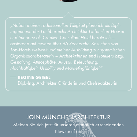
„Neben meiner redaktionellen Tätigkeit plane ich als Dipl.-
Ingenieurin des Fachbereichs Architektur Einfamilien-Häuser
und Interiors; als Creative Consultant Hotel berate ich –
basierend auf meinen über 65 Recherche-Besuchen von
Top-Hotels weltweit und meiner Ausbildung zur systemischen
Organisationsberaterin – Architekt:innen und Hoteliers bzgl.
Gestaltung, Atmosphäre, Akustik, Beleuchtung,
Nachhaltigkeit, Usability und Marketingfähigkeit“
REGINE GEIBEL
Dipl.-Ing. Architektur Gründerin und Chefredakteurin
JOIN MÜNCHENARCHITEKTUR
Melden Sie sich jetzt für unseren monatlich erscheinenden
Newsbrief an!