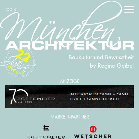
LOGIN
22
Baukultur und Bewusstheit
by Regine Geibel
2004-2026
ANZEIGE