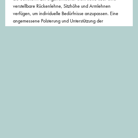
verstellbare Rückenlehne, Sitzhöhe und Armlehnen
verfügen, um individuelle Bedürfnisse anzupassen. Eine
angemessene Polsterung und Unterstützung der
Lendenwirbelsäule sind ebenfalls wichtig, um den Druck
auf den unteren Rücken zu reduzieren. Durch einen
bequemen Sitz können Muskelverspannungen und
Rückenschmerzen vermieden werden. Eine falsche
Sitzhaltung kann zu einer schlechten Durchblutung führen
und langfristig zu ernsthaften gesundheitlichen Problemen
wie Bandscheibenvorfällen oder Haltungsschäden führen.
Warum ist es wichtig, den Bürostuhl richtig einzustellen? Ein
angenehmer Sitzkomfort kann die Konzentration und
Produktivität am Arbeitsplatz verbessern.
Förderung der Konzentration
Wenn wir uns wohlfühlen und keine körperlichen
Beschwerden haben, können wir uns besser auf unsere