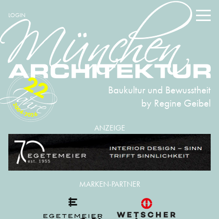
LOGIN
22
Baukultur und Bewusstheit
by Regine Geibel
2004-2026
ANZEIGE