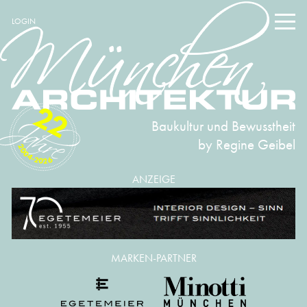
LOGIN
22
Baukultur und Bewusstheit
by Regine Geibel
2004-2026
ANZEIGE