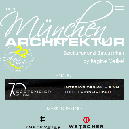
LOGIN
22
Baukultur und Bewusstheit
by Regine Geibel
2004-2026
ANZEIGE