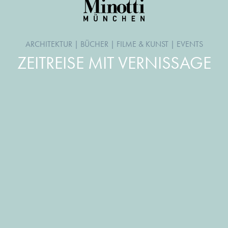
ARCHITEKTUR
|
BÜCHER
|
FILME & KUNST
|
EVENTS
ZEITREISE MIT VERNISSAGE