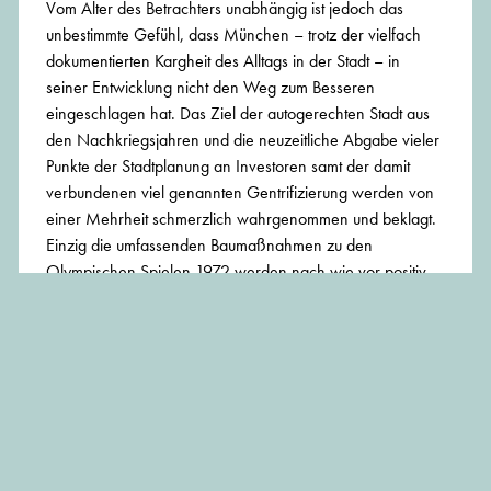
Vom Alter des Betrachters unabhängig ist jedoch das
unbestimmte Gefühl, dass München – trotz der vielfach
dokumentierten Kargheit des Alltags in der Stadt – in
seiner Entwicklung nicht den Weg zum Besseren
eingeschlagen hat. Das Ziel der autogerechten Stadt aus
den Nachkriegsjahren und die neuzeitliche Abgabe vieler
Punkte der Stadtplanung an Investoren samt der damit
verbundenen viel genannten Gentrifizierung werden von
einer Mehrheit schmerzlich wahrgenommen und beklagt.
Einzig die umfassenden Baumaßnahmen zu den
Olympischen Spielen 1972 werden nach wie vor positiv
bewertet.
In der Ausstellung werden sowohl Motive aus dem
Bildband als auch weitere Fotografien ausgestellt.
Öffentliche Vernissage
Freitag, 31.07.2020, 15.00 – 21.00 Uhr
Samstag, 01.08.2002 15.00 – 19.00 Uhr