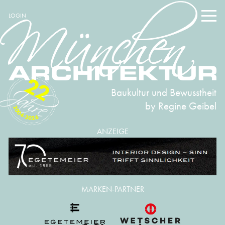
LOGIN
22
Baukultur und Bewusstheit
by Regine Geibel
2004-2026
ANZEIGE