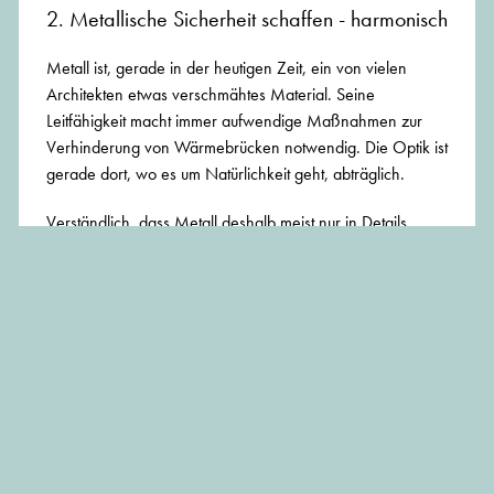
2. Metallische Sicherheit schaffen - harmonisch
Metall ist, gerade in der heutigen Zeit, ein von vielen
Architekten etwas verschmähtes Material. Seine
Leitfähigkeit macht immer aufwendige Maßnahmen zur
Verhinderung von Wärmebrücken notwendig. Die Optik ist
gerade dort, wo es um Natürlichkeit geht, abträglich.
Verständlich, dass Metall deshalb meist nur in Details
verwendet wird – Fallrohre, Dacheindeckungen,
Geländer.
Allerdings muss man sich ebenso vor Augen rufen, dass
Metall eine optisch und physisch enorm hohe
Widerstandkraft aufweist. Längst ist auch deshalb die
Aluminiumhaustür in die Kataloge zurückgekehrt
.
Ebenso verhält es sich mit Fenstern, mit
Lichtschachtabdeckungen, Hintertüren.