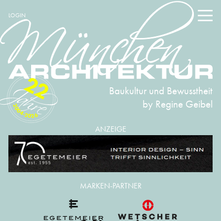
LOGIN
22
Baukultur und Bewusstheit
by Regine Geibel
2004-2026
ANZEIGE