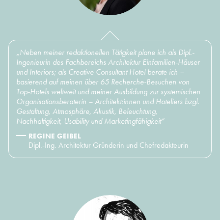
„Neben meiner redaktionellen Tätigkeit plane ich als Dipl.-
Ingenieurin des Fachbereichs Architektur Einfamilien-Häuser
und Interiors; als Creative Consultant Hotel berate ich –
basierend auf meinen über 65 Recherche-Besuchen von
Top-Hotels weltweit und meiner Ausbildung zur systemischen
Organisationsberaterin – Architekt:innen und Hoteliers bzgl.
Gestaltung, Atmosphäre, Akustik, Beleuchtung,
Nachhaltigkeit, Usability und Marketingfähigkeit“
REGINE GEIBEL
Dipl.-Ing. Architektur Gründerin und Chefredakteurin