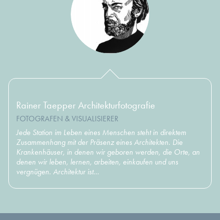
Rainer Taepper Architekturfotografie
FOTOGRAFEN & VISUALISIERER
Jede Station im Leben eines Menschen steht in direktem
Zusammenhang mit der Präsenz eines Architekten. Die
Krankenhäuser, in denen wir geboren werden, die Orte, an
denen wir leben, lernen, arbeiten, einkaufen und uns
vergnügen. Architektur ist...