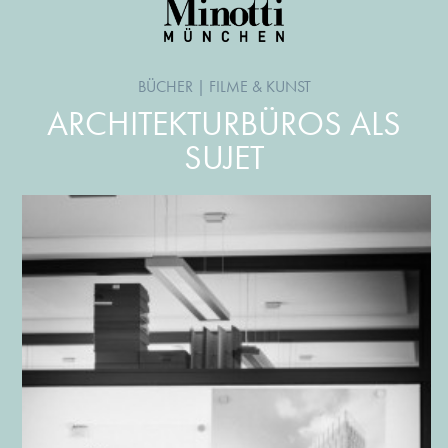
BÜCHER
|
FILME & KUNST
ARCHITEKTURBÜROS ALS
SUJET