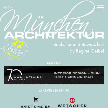
LOGIN
22
Baukultur und Bewusstheit
by Regine Geibel
2004-2026
ANZEIGE