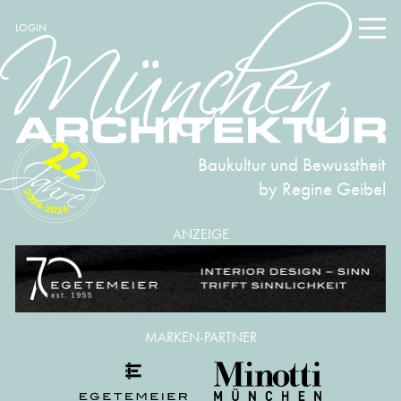
LOGIN
22
Baukultur und Bewusstheit
by Regine Geibel
2004-2026
ANZEIGE