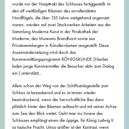
wurde nur der Haupttrakt des Schlosses fertiggestellt. In
den elf weitläufigen Räumen des unvollendeten
Nordflügels, die über 135 Jahre weitgehend ungenutzt
waren, werden auf zwei Stockwerken Arbeiten aus der
Sammlung Moderne Kunst in der Pinakothek der
Moderne, des Museums Brandhorst sowie aus
Privatsammlungen in
Künstlerräumen
ausgestellt. Diese
Auseinandersetzung wird durch das
Kunstvermittlungsprogramm KÖNIGSKUNDE (Hierbei
laden junge Kunstvermittler die Besucher aktiv zum Dialog
ein.) unterstützt...
Allein schon der Weg von der Schiffsanlegestelle zum
Schloss ist bezaubernd und es ist immer wieder
beeindruckend, wenn der herrschaftliche Bau dann
plötzlich hinter den Bäumen auftaucht und mit seiner Achse
zum See den Blick weitet. Geht man ins Innere des
Schlosses empfängt einen die üppige, für König Ludwig II
so typische Pracht. Umso größer ist der Kontrast, wenn