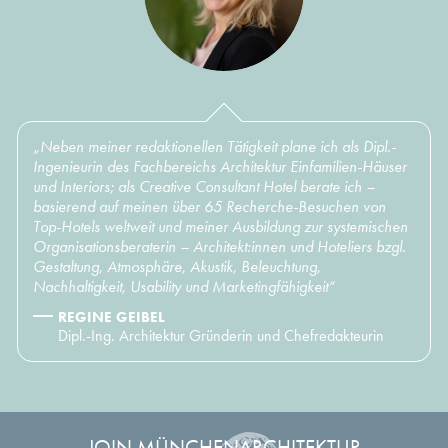
„Neben meiner redaktionellen Tätigkeit plane ich als Dipl.-
Ingenieurin des Fachbereichs Architektur Einfamilien-Häuser
und Interiors; als Creative Consultant Hotel berate ich –
basierend auf meinen über 65 Recherche-Besuchen von
Top-Hotels weltweit und meiner Ausbildung zur systemischen
Organisationsberaterin – Architekt:innen und Hoteliers bzgl.
Gestaltung, Atmosphäre, Akustik, Beleuchtung,
Nachhaltigkeit, Usability und Marketingfähigkeit“
REGINE GEIBEL
Dipl.-Ing. Architektur Gründerin und Chefredakteurin
JOIN MÜNCHENARCHITEKTUR