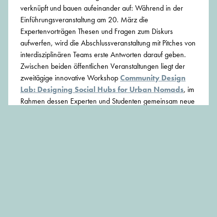
verknüpft und bauen aufeinander auf: Während in der
Einführungsveranstaltung am 20. März die
Expertenvorträgen Thesen und Fragen zum Diskurs
aufwerfen, wird die Abschlussveranstaltung mit Pitches von
interdisziplinären Teams erste Antworten darauf geben.
Zwischen beiden öffentlichen Veranstaltungen liegt der
zweitägige innovative Workshop
Community Design
Lab: Designing Social Hubs for Urban Nomads
, im
Rahmen dessen Experten und Studenten gemeinsam neue
kreative Ideen entwickeln.
Die Veranstaltungen sind eingebunden in das Projekt
Welcome Home – Co-Living 2020
, in dem
UnternehmerTUM, MINI LIVING und DETAIL den
aktuellen Fragen des kollektiven urbanen Wohnens
nachgehen, und werden von der TU München
durchgeführt.
Impulsvorträge: have we met?