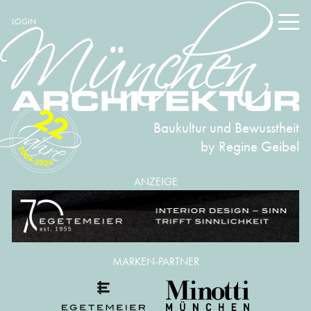
LOGIN
22
Baukultur und Bewusstheit
by Regine Geibel
2004-2026
ANZEIGE