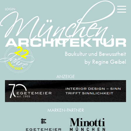
LOGIN
22
Baukultur und Bewusstheit
by Regine Geibel
2004-2026
ANZEIGE