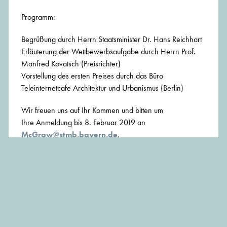
Programm:
Begrüßung durch Herrn Staatsminister Dr. Hans Reichhart
Erläuterung der Wettbewerbsaufgabe durch Herrn Prof.
Manfred Kovatsch (Preisrichter)
Vorstellung des ersten Preises durch das Büro
Teleinternetcafe Architektur und Urbanismus (Berlin)
Wir freuen uns auf Ihr Kommen und bitten um
Ihre Anmeldung bis 8. Februar 2019 an
McGraw@stmb.bayern.de
.
Ausstellung bis 05.03.2019. Öffnungszeiten jeweils
Montag bis Freitag von 10:00 bis 18:00 Uhr.
Weitere Infos unter
www.bauen.bayern.de