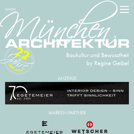
LOGIN
22
Baukultur und Bewusstheit
by Regine Geibel
2004-2026
ANZEIGE