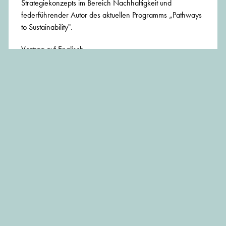
Strategiekonzepts im Bereich Nachhaltigkeit und
federführender Autor des aktuellen Programms „Pathways
to Sustainability".
Vortrag auf Englisch
BEITRAG TEILEN: