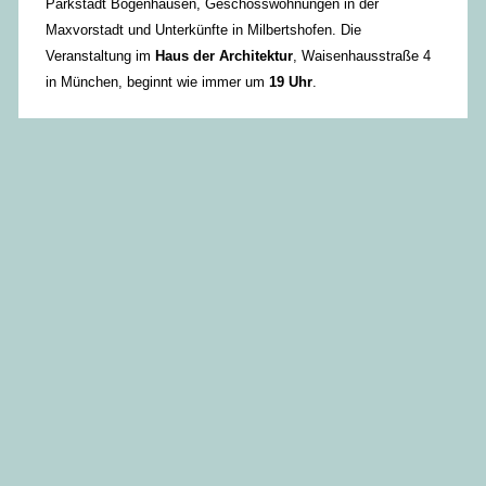
Parkstadt Bogenhausen, Geschosswohnungen in der
Maxvorstadt und Unterkünfte in Milbertshofen. Die
Veranstaltung im
Haus der Architektur
, Waisenhausstraße 4
in München, beginnt wie immer um
19 Uhr
.
Übrigens zeigt die Bayerische Architektenkammer in
Kooperation mit der TU Kaiserslautern
noch bis zum 23.
November
Ludwigs Münchner Wohnungsbauten in einer
umfangreichen Ausstellung im Haus der Architektur: Aktuelle
Fotos und Zeichnungen, die mit Studierenden der TU
Kaiserslautern entstanden sind, dokumentieren Ludwigs Werk
und werden historischen Fotos, Plänen und Referenzen
gegenübergestellt.
Öffnungszeiten: Montag bis Donnerstag
9.00 Uhr bis 17.00 Uhr, Freitag 9.00 Uhr bis 15.00 Uhr und
selbstverständlich am Abend des Architekturclubs. Der Eintritt
zu Architekturclub und Ausstellung ist frei.
BEITRAG TEILEN: