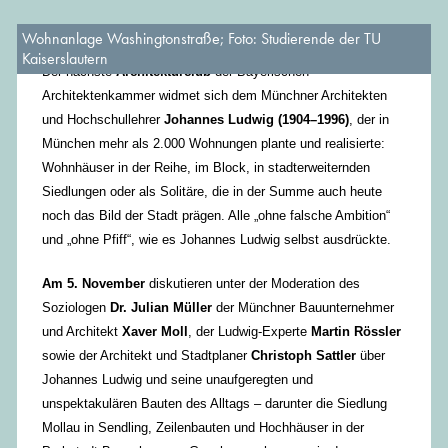
Wohnanlage Washingtonstraße; Foto: Studierende der TU
Kaiserslautern
Der
nächste
Architekturclub
der Bayerischen
Architektenkammer widmet sich dem Münchner Architekten
und Hochschullehrer
Johannes Ludwig (1904–1996)
, der in
München mehr als 2.000 Wohnungen plante und realisierte:
Wohnhäuser in der Reihe, im Block, in stadterweiternden
Siedlungen oder als Solitäre, die in der Summe auch heute
noch das Bild der Stadt prägen. Alle „ohne falsche Ambition“
und „ohne Pfiff“, wie es Johannes Ludwig selbst ausdrückte.
Am 5. November
diskutieren unter der Moderation des
Soziologen
Dr. Julian Müller
der Münchner Bauunternehmer
und Architekt
Xaver Moll
, der Ludwig-Experte
Martin Rössler
sowie der Architekt und Stadtplaner
Christoph Sattler
über
Johannes Ludwig und seine unaufgeregten und
unspektakulären Bauten des Alltags – darunter die Siedlung
Mollau in Sendling, Zeilenbauten und Hochhäuser in der