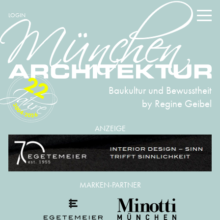
LOGIN
22
Baukultur und Bewusstheit
by Regine Geibel
2004-2026
ANZEIGE