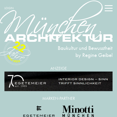
LOGIN
22
Baukultur und Bewusstheit
by Regine Geibel
2004-2026
ANZEIGE