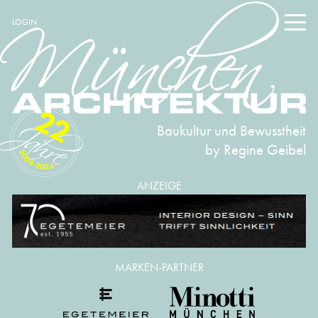
LOGIN
22
Baukultur und Bewusstheit
by Regine Geibel
2004-2026
ANZEIGE