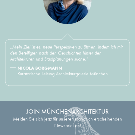
„Mein Ziel ist es, neue Perspektiven zu öffnen, indem ich mit
den Beteiligten nach den Geschichten hinter den
Architekturen und Stadtplanungen suche.“
NICOLA BORGMANN
Kuratorische Leitung Architekturgalerie München
JOIN MÜNCHENARCHITEKTUR
Melden Sie sich jetzt für unseren monatlich erscheinenden
Newsbrief an!