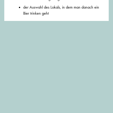
der Auswahl des Lokals, in dem man danach ein
Bier trinken geht
Auf Wunsch kann ich Ihnen die anschließende Umsetzung
durch Daniel Castilla, der Architekt, Graphiker und
Webentwickler ist, anbieten.
Ich rechne meine Beratung nach Aufwand ab.
Don't hesitate to contact me!
089 45 22 74 00 oder geibel@muenchenarchitektur.com
BEITRAG TEILEN: