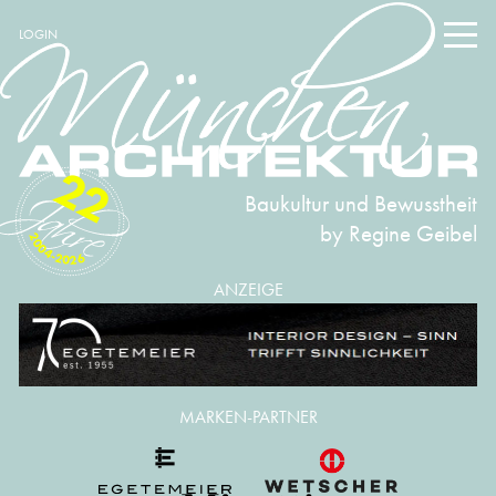
LOGIN
22
Baukultur und Bewusstheit
by Regine Geibel
2004-2026
ANZEIGE