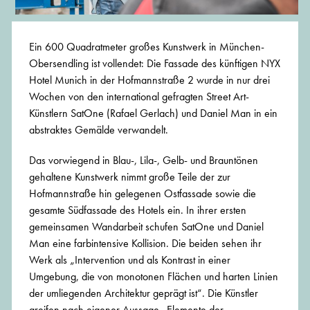
Ein 600 Quadratmeter großes Kunstwerk in München-
Obersendling ist vollendet: Die Fassade des künftigen NYX
Hotel Munich in der Hofmannstraße 2 wurde in nur drei
Wochen von den international gefragten Street Art-
Künstlern SatOne (Rafael Gerlach) und Daniel Man in ein
abstraktes Gemälde verwandelt.
Das vorwiegend in Blau-, Lila-, Gelb- und Brauntönen
gehaltene Kunstwerk nimmt große Teile der zur
Hofmannstraße hin gelegenen Ostfassade sowie die
gesamte Südfassade des Hotels ein. In ihrer ersten
gemeinsamen Wandarbeit schufen SatOne und Daniel
Man eine farbintensive Kollision. Die beiden sehen ihr
Werk als „Intervention und als Kontrast in einer
Umgebung, die von monotonen Flächen und harten Linien
der umliegenden Architektur geprägt ist“. Die Künstler
greifen nach eigener Aussage „Elemente der