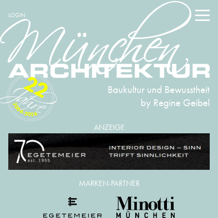
LOGIN
22
Baukultur und Bewusstheit
by Regine Geibel
2004-2026
ANZEIGE