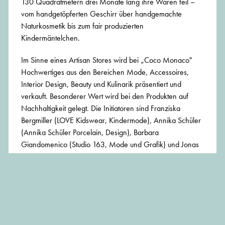
130 Quadratmetern drei Monate lang ihre Waren feil –
vom handgetöpferten Geschirr über handgemachte
Naturkosmetik bis zum fair produzierten
Kindermäntelchen.
Im Sinne eines Artisan Stores wird bei „Coco Monaco"
Hochwertiges aus den Bereichen Mode, Accessoires,
Interior Design, Beauty und Kulinarik präsentiert und
verkauft. Besonderer Wert wird bei den Produkten auf
Nachhaltigkeit gelegt. Die Initiatoren sind Franziska
Bergmiller (LOVE Kidswear, Kindermode), Annika Schüler
(Annika Schüler Porcelain, Design), Barbara
Giandomenico (Studio 163, Mode und Grafik) und Jonas
Hansen (Möbeldesign), die neben dem Sortiment ihrer
eigenen Marken auch Qualitätsprodukte weiterer junger,
noch unbekannter Unternehmen aus München bieten.
Noch bis 31. Dezember 2017 geöffnet, täglich
von 11.00 bis 20.00 Uhr.