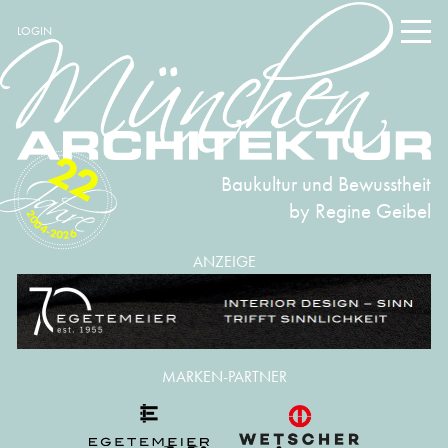
LOGIN
22
Baukultur und Bewusstheit
by Regine Geibel
2004-2026
ANZEIGE