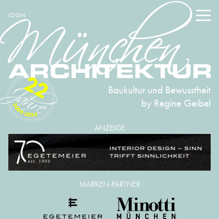
LOGIN
22
Baukultur und Bewusstheit
by Regine Geibel
2004-2026
ANZEIGE