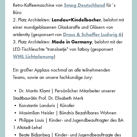
Retro-Kaffeemaschine von
Smeg Deutschland
für´s
Büro
2. Platz Architekten:
Landau+Kindelbacher
, belohnt mit
einer mundgeblasenen Glaskaraffe und Gläsern von
artdentity (gesponsert von
Dross & Schaffer Ludwig 6
)
3. Platz Architekten:
Made in Germany
, belohnt mit der
LED-Tischleuchte "transloetje" von fatboy (gesponsert
WML Lichtplanung
)
Ein großer Applaus nochmal an alle teilnehmenden
Teams, sowie an unsere fachkundige Jury:
• Dr. Martin Klamt | Persönlicher Mitarbeiter unserer
Stadtbaurätin Prof. Dr. Elisabeth Merk
• Konstantin Landuris | Künstler
• Maximilian Heisler | Bündnis Bezahlbares Wohnen
• Philippe Louis | Kinder- und Jugendbeauftragter des BA
1 Altstadt-Lehel
• Beate Bidjanbeg | Kinder- und Jugendbeauftragte des