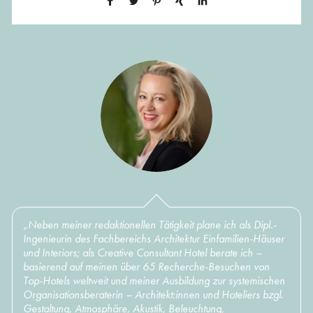
„Neben meiner redaktionellen Tätigkeit plane ich als Dipl.-
Ingenieurin des Fachbereichs Architektur Einfamilien-Häuser
und Interiors; als Creative Consultant Hotel berate ich –
basierend auf meinen über 65 Recherche-Besuchen von
Top-Hotels weltweit und meiner Ausbildung zur systemischen
Organisationsberaterin – Architekt:innen und Hoteliers bzgl.
Gestaltung, Atmosphäre, Akustik, Beleuchtung,